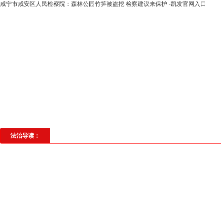
​咸宁市咸安区人民检察院：森林公园竹笋被盗挖 检察建议来保护 -凯发官网入口
高层动态
专题聚焦
法治建设
法
社会与法
见义勇为
法治校园
理
法治导读：