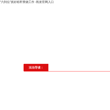
“六到位”抓好秸秆禁烧工作 -凯发官网入口
高层动态
专题聚焦
法治建
社会与法
见义勇为
法治校
法治导读：