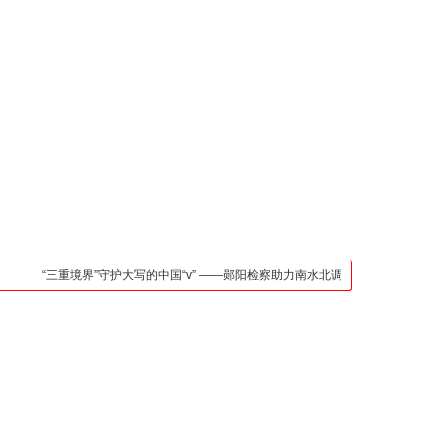
凯发官网入口的联系方
式
检法阵地
司法行政
荆楚各地
法治先锋
文苑天地
万方数据
“三重境界”守护大写的中国“v” ——郧阳检察助力南水北调中线核心水源区保护纪