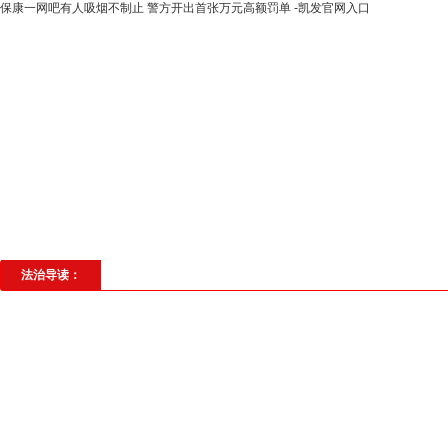
保康一网吧有人吸烟不制止 警方开出首张万元高额罚单 -凯发官网入口
高层动态
专题聚焦
法治建设
法
社会与法
见义勇为
法治校园
理
法治导读：