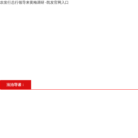
农发行总行领导来黄梅调研 -凯发官网入口
高层动态
专题聚焦
法治建设
法
社会与法
见义勇为
法治校园
理
法治导读：