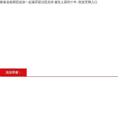
蕲春县检察院追加一起漏罪获法院支持 被告人获刑十年 -凯发官网入口
高层动态
专题聚焦
法治建设
法
社会与法
见义勇为
法治校园
理
法治导读：