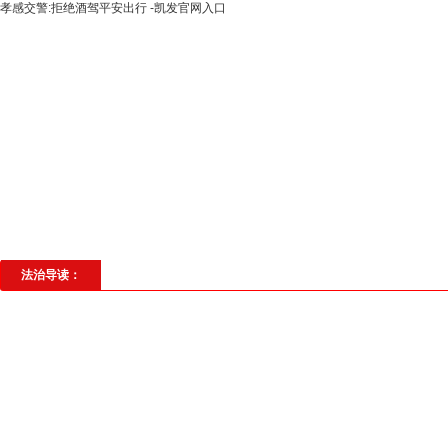
孝感交警:拒绝酒驾平安出行 -凯发官网入口
高层动态
专题聚焦
法治建设
法
社会与法
见义勇为
法治校园
理
法治导读：