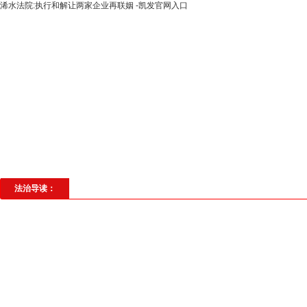
浠水法院:执行和解让两家企业再联姻 -凯发官网入口
高层动态
专题聚焦
法治建设
法
社会与法
见义勇为
法治校园
理
法治导读：