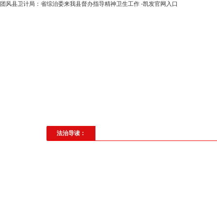
团风县卫计局：省综治委来我县督办指导精神卫生工作 -凯发官网入口
高层动态
专题聚焦
法治建
社会与法
见义勇为
法治校
法治导读：