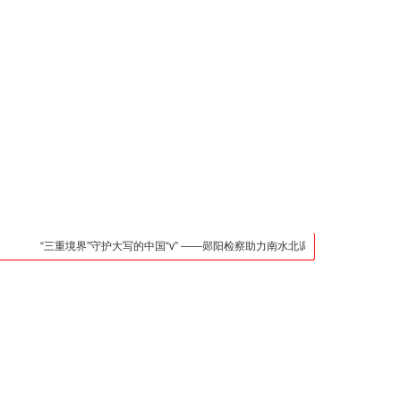
凯发官网入口的联系方
式
检法阵地
司法行政
荆楚各地
法治先锋
文苑天地
万方数据
“三重境界”守护大写的中国“v” ——郧阳检察助力南水北调中线核心水源区保护纪