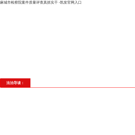
麻城市检察院案件质量评查真抓实干 -凯发官网入口
高层动态
专题聚焦
法治建设
法
社会与法
见义勇为
法治校园
理
法治导读：