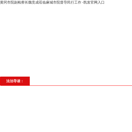
黄冈市院副检察长魏竞成莅临麻城市院督导民行工作 -凯发官网入口
高层动态
专题聚焦
法治建设
法
社会与法
见义勇为
法治校园
理
法治导读：