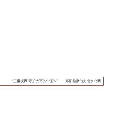
凯发官网入口的联系方
式
检法阵地
司法行政
荆楚各地
法治先锋
文苑天地
万方数据
“三重境界”守护大写的中国“v” ——郧阳检察助力南水北调中线核心水源区保护纪