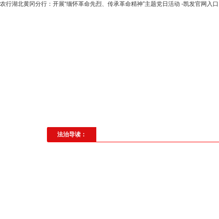
农行湖北黄冈分行：开展“缅怀革命先烈、传承革命精神”主题党日活动 -凯发官网入口
高层动态
专题聚焦
法治建
社会与法
见义勇为
法治校
法治导读：