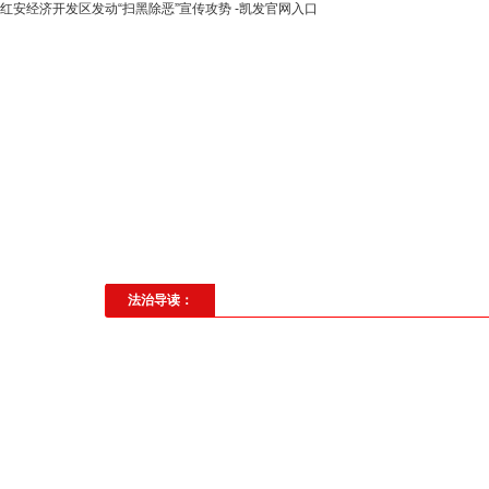
红安经济开发区发动“扫黑除恶”宣传攻势 -凯发官网入口
高层动态
专题聚焦
法治建
社会与法
见义勇为
法治校
法治导读：