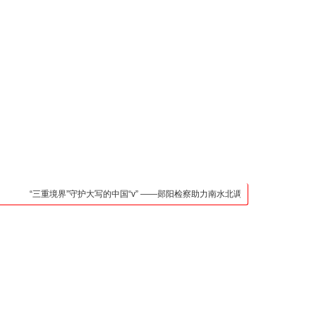
凯发官网入口的联系方
式
检法阵地
司法行政
荆楚各地
法治先锋
文苑天地
万方数据
“三重境界”守护大写的中国“v” ——郧阳检察助力南水北调中线核心水源区保护纪