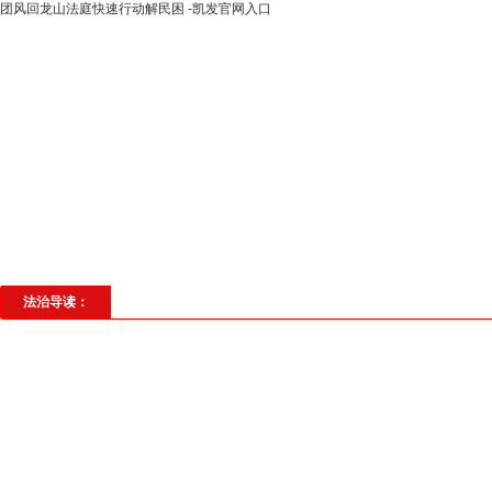
团风回龙山法庭快速行动解民困 -凯发官网入口
高层动态
专题聚焦
法治建设
法
社会与法
见义勇为
法治校园
理
法治导读：