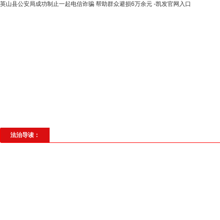
英山县公安局成功制止一起电信诈骗 帮助群众避损6万余元 -凯发官网入口
高层动态
专题聚焦
法治建设
法
社会与法
见义勇为
法治校园
理
法治导读：