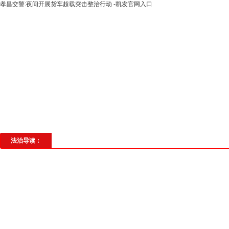
孝昌交警:夜间开展货车超载突击整治行动 -凯发官网入口
高层动态
专题聚焦
法治建设
法
社会与法
见义勇为
法治校园
理
法治导读：