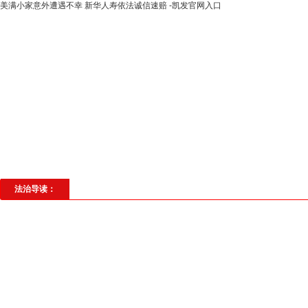
美满小家意外遭遇不幸 新华人寿依法诚信速赔 -凯发官网入口
高层动态
专题聚焦
法治建设
法
社会与法
见义勇为
法治校园
理
法治导读：