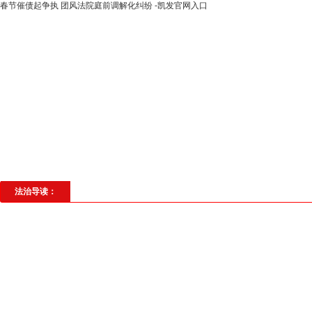
春节催债起争执 团风法院庭前调解化纠纷 -凯发官网入口
高层动态
专题聚焦
法治建设
法
社会与法
见义勇为
法治校园
理
法治导读：