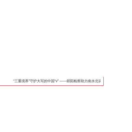
凯发官网入口的联系方
式
检法阵地
司法行政
荆楚各地
法治先锋
文苑天地
万方数据
“三重境界”守护大写的中国“v” ——郧阳检察助力南水北调中线核心水源区保护纪