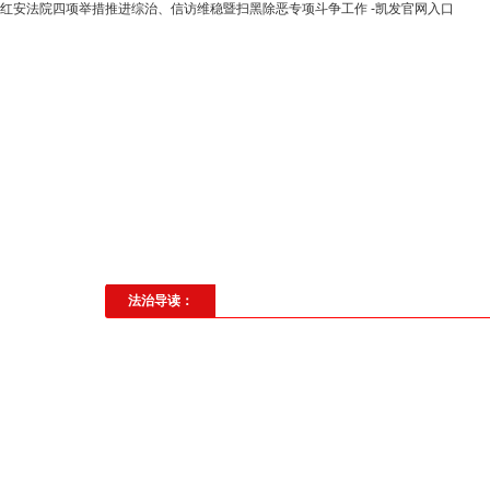
红安法院四项举措推进综治、信访维稳暨扫黑除恶专项斗争工作 -凯发官网入口
高层动态
专题聚焦
法治建
社会与法
见义勇为
法治校
法治导读：