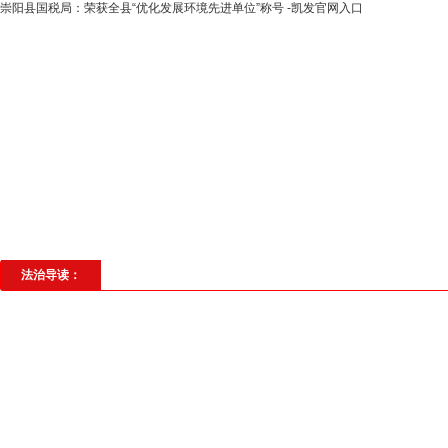
崇阳县国税局：荣获全县“优化发展环境先进单位”称号 -凯发官网入口
高层动态
专题聚焦
法治建设
法
社会与法
见义勇为
法治校园
理
法治导读：