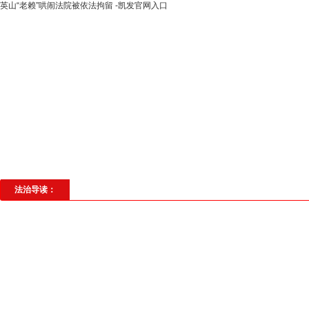
英山“老赖”哄闹法院被依法拘留 -凯发官网入口
高层动态
专题聚焦
法治建设
法
社会与法
见义勇为
法治校园
理
法治导读：