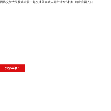
团风交警大队快速破获一起交通肇事致人死亡逃逸“谜”案 -凯发官网入口
高层动态
专题聚焦
法治建设
法
社会与法
见义勇为
法治校园
理
法治导读：