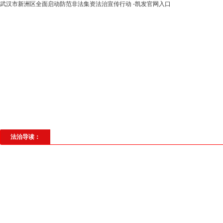
武汉市新洲区全面启动防范非法集资法治宣传行动 -凯发官网入口
高层动态
专题聚焦
法治建设
法
社会与法
见义勇为
法治校园
理
法治导读：