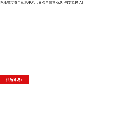
保康警方春节前集中慰问困难民警和遗属 -凯发官网入口
高层动态
专题聚焦
法治建设
法
社会与法
见义勇为
法治校园
理
法治导读：