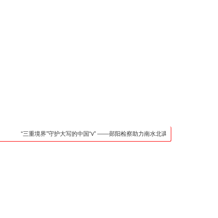
凯发官网入口的联系方
式
检法阵地
司法行政
荆楚各地
法治先锋
文苑天地
万方数据
“三重境界”守护大写的中国“v” ——郧阳检察助力南水北调中线核心水源区保护纪