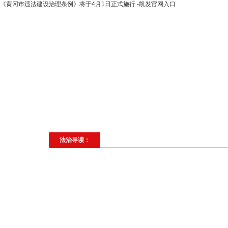
《黄冈市违法建设治理条例》将于4月1日正式施行 -凯发官网入口
高层动态
专题聚焦
法治建
社会与法
见义勇为
法治校
法治导读：