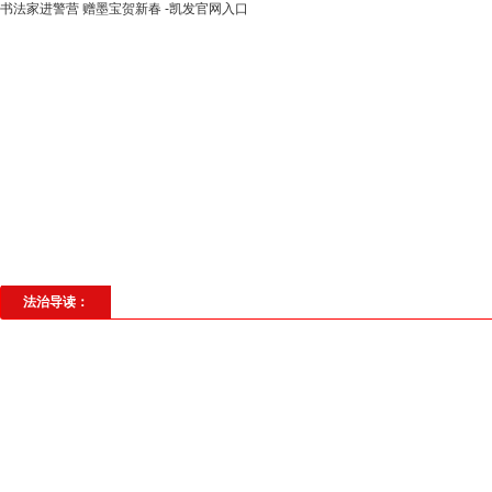
书法家进警营 赠墨宝贺新春 -凯发官网入口
高层动态
专题聚焦
法治建设
法
社会与法
见义勇为
法治校园
理
法治导读：