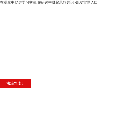
在观摩中促进学习交流 在研讨中凝聚思想共识 -凯发官网入口
高层动态
专题聚焦
法治建设
法
社会与法
见义勇为
法治校园
理
法治导读：