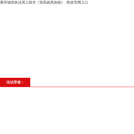
黄冈城管执法局上线市《党风政风热线》 -凯发官网入口
高层动态
专题聚焦
法治建设
法
社会与法
见义勇为
法治校园
理
法治导读：