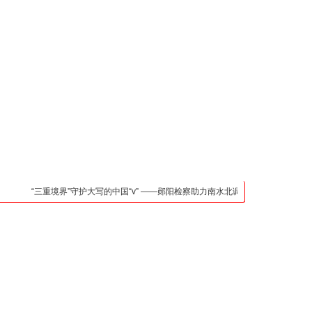
凯发官网入口的联系方
式
检法阵地
司法行政
荆楚各地
法治先锋
文苑天地
万方数据
“三重境界”守护大写的中国“v” ——郧阳检察助力南水北调中线核心水源区保护纪