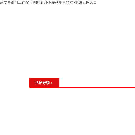
建立各部门工作配合机制 让环保税落地更精准 -凯发官网入口
高层动态
专题聚焦
法治建
社会与法
见义勇为
法治校
法治导读：