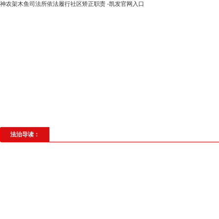
神农架木鱼司法所依法履行社区矫正职责 -凯发官网入口
高层动态
专题聚焦
法治建设
法
社会与法
见义勇为
法治校园
理
法治导读：