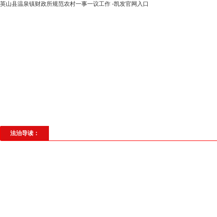
英山县温泉镇财政所规范农村一事一议工作 -凯发官网入口
高层动态
专题聚焦
法治建设
法
社会与法
见义勇为
法治校园
理
法治导读：