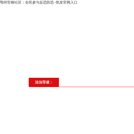
鄂州官柳社区：全民参与反恐防恐 -凯发官网入口
高层动态
专题聚焦
法治建
社会与法
见义勇为
法治校
法治导读：