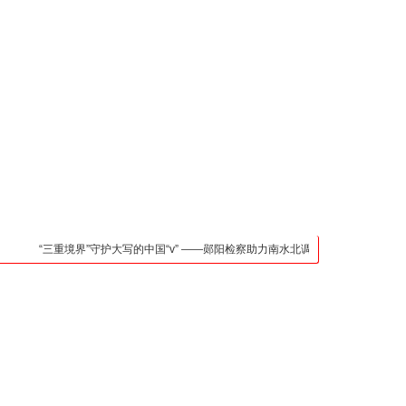
凯发官网入口的联系方
式
检法阵地
司法行政
荆楚各地
法治先锋
文苑天地
万方数据
“三重境界”守护大写的中国“v” ——郧阳检察助力南水北调中线核心水源区保护纪