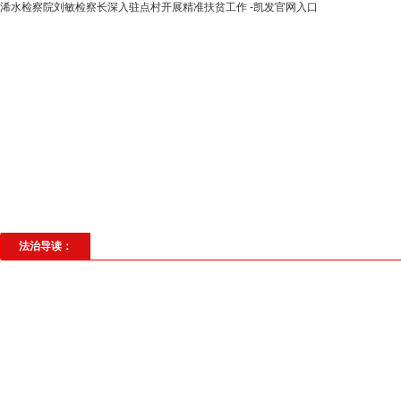
浠水检察院刘敏检察长深入驻点村开展精准扶贫工作 -凯发官网入口
高层动态
专题聚焦
法治建设
法
社会与法
见义勇为
法治校园
理
法治导读：