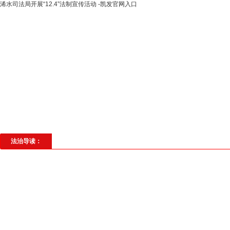
浠水司法局开展“12.4”法制宣传活动 -凯发官网入口
高层动态
专题聚焦
法治建设
法
社会与法
见义勇为
法治校园
理
法治导读：