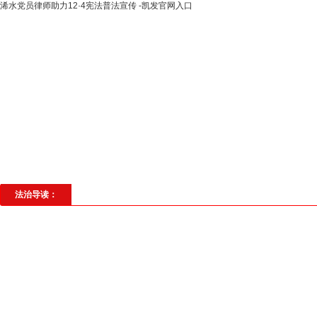
浠水党员律师助力12·4宪法普法宣传 -凯发官网入口
高层动态
专题聚焦
法治建设
法
社会与法
见义勇为
法治校园
理
法治导读：