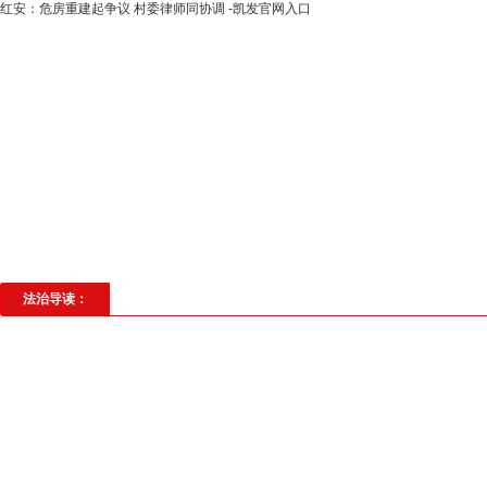
红安：危房重建起争议 村委律师同协调 -凯发官网入口
高层动态
专题聚焦
法治建设
法
社会与法
见义勇为
法治校园
理
法治导读：