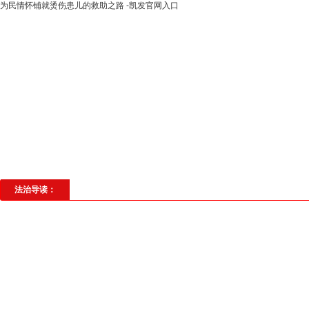
为民情怀铺就烫伤患儿的救助之路 -凯发官网入口
高层动态
专题聚焦
法治建设
法
社会与法
见义勇为
法治校园
理
法治导读：