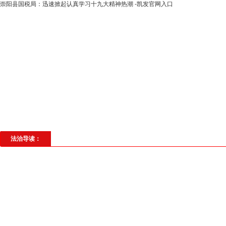
崇阳县国税局：迅速掀起认真学习十九大精神热潮 -凯发官网入口
高层动态
专题聚焦
法治建设
法
社会与法
见义勇为
法治校园
理
法治导读：