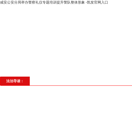
咸安公安分局举办警察礼仪专题培训提升警队整体形象 -凯发官网入口
高层动态
专题聚焦
法治建设
法
社会与法
见义勇为
法治校园
理
法治导读：