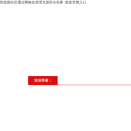
和贵园社区通过网格化管理为居民办实事 -凯发官网入口
高层动态
专题聚焦
法治建
社会与法
见义勇为
法治校
法治导读：