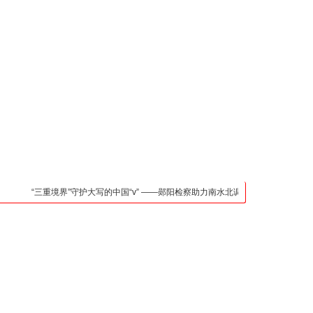
凯发官网入口的联系方
式
检法阵地
司法行政
荆楚各地
法治先锋
文苑天地
万方数据
“三重境界”守护大写的中国“v” ——郧阳检察助力南水北调中线核心水源区保护纪