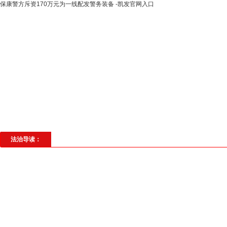
保康警方斥资170万元为一线配发警务装备 -凯发官网入口
高层动态
专题聚焦
法治建设
法
社会与法
见义勇为
法治校园
理
法治导读：