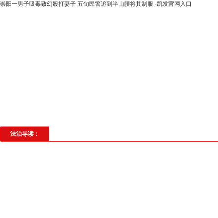
崇阳一男子吸毒致幻殴打妻子 五旬民警追到半山腰将其制服 -凯发官网入口
高层动态
专题聚焦
法治建设
法
社会与法
见义勇为
法治校园
理
法治导读：