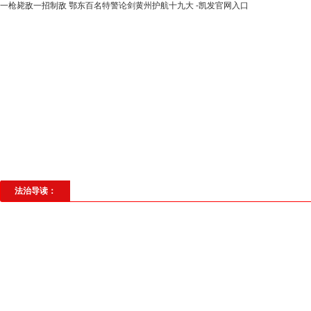
一枪毙敌一招制敌 鄂东百名特警论剑黄州护航十九大 -凯发官网入口
高层动态
专题聚焦
法治建设
法
社会与法
见义勇为
法治校园
理
法治导读：