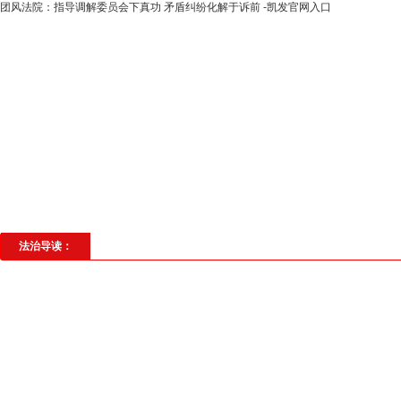
团风法院：指导调解委员会下真功 矛盾纠纷化解于诉前 -凯发官网入口
高层动态
专题聚焦
法治建设
法
社会与法
见义勇为
法治校园
理
法治导读：