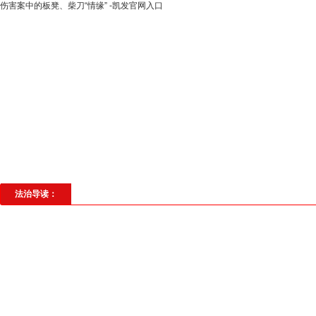
伤害案中的板凳、柴刀“情缘” -凯发官网入口
高层动态
专题聚焦
法治建设
法
社会与法
见义勇为
法治校园
理
法治导读：