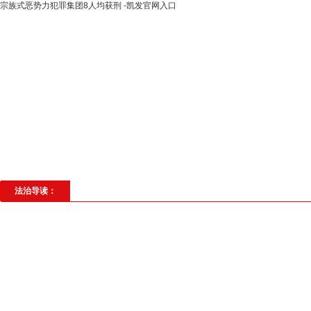
宗族式恶势力犯罪集团8人均获刑 -凯发官网入口
高层动态
专题聚焦
法治建设
法
社会与法
见义勇为
法治校园
理
法治导读：