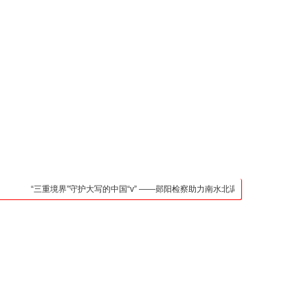
凯发官网入口的联系方
式
检法阵地
司法行政
荆楚各地
法治先锋
文苑天地
万方数据
“三重境界”守护大写的中国“v” ——郧阳检察助力南水北调中线核心水源区保护纪