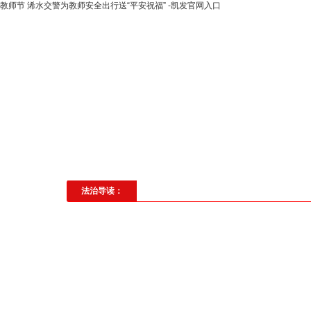
教师节 浠水交警为教师安全出行送“平安祝福” -凯发官网入口
高层动态
专题聚焦
法治建
社会与法
见义勇为
法治校
法治导读：