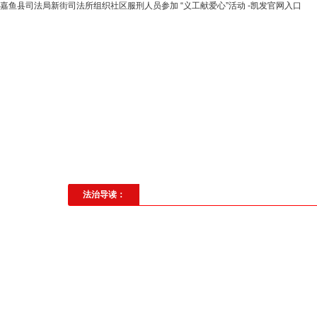
嘉鱼县司法局新街司法所组织社区服刑人员参加 “义工献爱心”活动 -凯发官网入口
高层动态
专题聚焦
法治建
社会与法
见义勇为
法治校
法治导读：