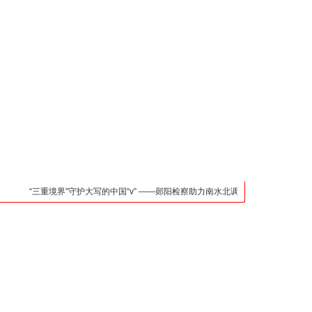
凯发官网入口的联系方
式
检法阵地
司法行政
荆楚各地
法治先锋
文苑天地
万方数据
“三重境界”守护大写的中国“v” ——郧阳检察助力南水北调中线核心水源区保护纪