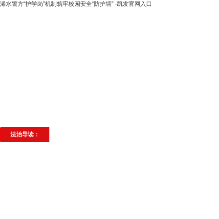
浠水警方“护学岗”机制筑牢校园安全“防护墙” -凯发官网入口
高层动态
专题聚焦
法治建设
法
社会与法
见义勇为
法治校园
理
法治导读：