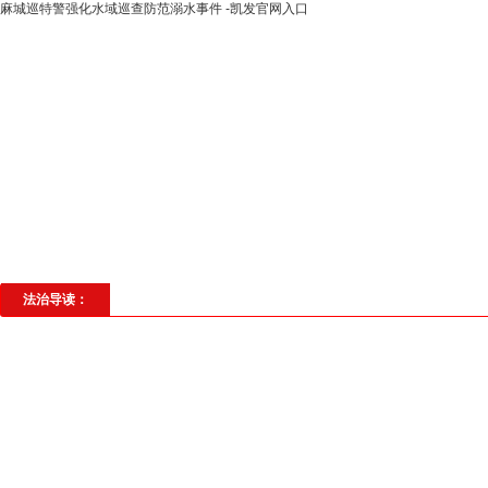
麻城巡特警强化水域巡查防范溺水事件 -凯发官网入口
高层动态
专题聚焦
法治建设
法
社会与法
见义勇为
法治校园
理
法治导读：