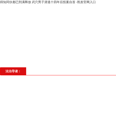
得知同伙都已刑满释放 武穴男子潜逃十四年后投案自首 -凯发官网入口
高层动态
专题聚焦
法治建设
法
社会与法
见义勇为
法治校园
理
法治导读：